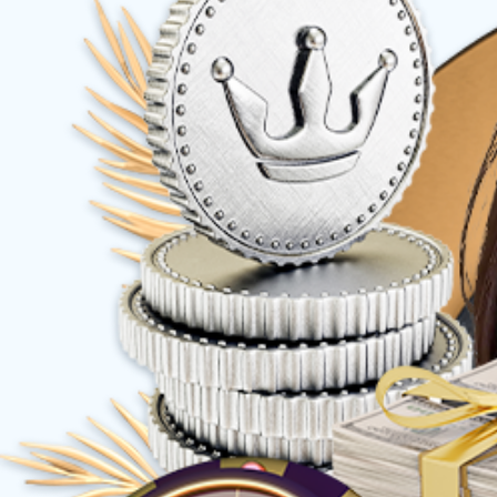
借助全球多节点部署与智能调度机
制，九游娱乐下载 实现高并发条件下
依然保持流畅体验。热门赛事期间依
旧顺畅无阻，保障您不错过任何精彩
瞬间。
隐私与数据保护
采用多重加密策略与权限控制机制，
全方位保障用户信息与数据交互安
全。九游娱乐下载 始终坚持以用户隐
私为首要原则，守护每一次访问。