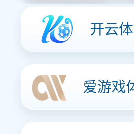
我们从
账户系统
v6.3.0：
支持多端登录状态统一，收藏、等级、浏
v6.2.0：
成长体系升级，等级进度清晰展示，提升
v6.0.0：
账户管理界面重构，操作更清晰，核心功