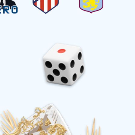
捷的体育服务。
全年无休客服