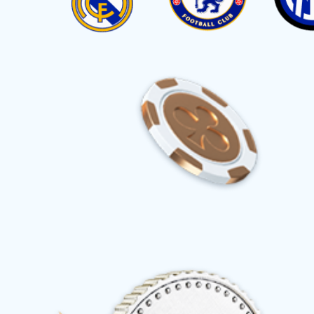
覆盖实时赛事
平台稳定流畅