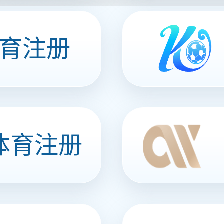
功能模块更新 · 分类查看版本演
功能角度归纳最近多个版本的主要更新内容，便于你快速了解优
赛事推荐
览数据实时同步。
v6.3.0：
基于行为模式的推
送。
用户参与积极性。
v6.2.0：
新增“热投榜”，
能一键直达。
v5.9.2：
话题聚合功能加入