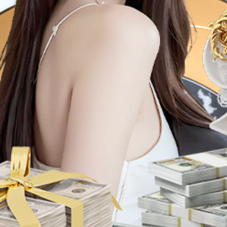
平台定期推出签到抽奖、赛事参与奖
励、节日礼包等多样化用户激励，提
升参与感与平台活跃度，打造更有温
度的服务体系。
高效系统响应
无论是赛事浏览、数据调用或内容切
换，系统响应均保持毫秒级速度，极
大提升使用流畅度，让您高效获取 九
游娱乐下载 数据资源。