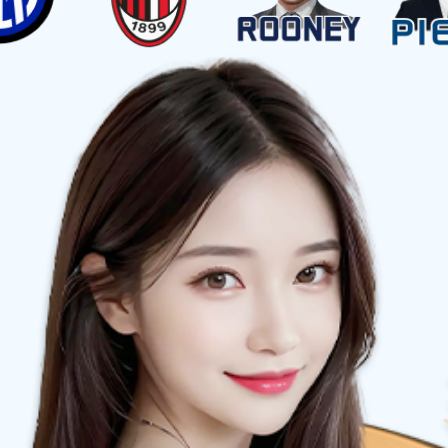
、专业数据、高清视频，
九游娱乐下载APP
与网页版为您提供便
APP下载
网页版入口
为什么选择 九游娱乐下载？
用心服务 · 细节决定体验
多元活动回馈