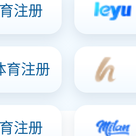
帮助与学习
更流畅。
v6.3.0：
新增“玩法教学专
户。
读舒适度。
v6.2.0：
帮助中心升级，分
自动切换。
v5.8.0：
用户反馈通道上线
下载官方
为移动端量身打
分、数据看板及
下载
极速通道，