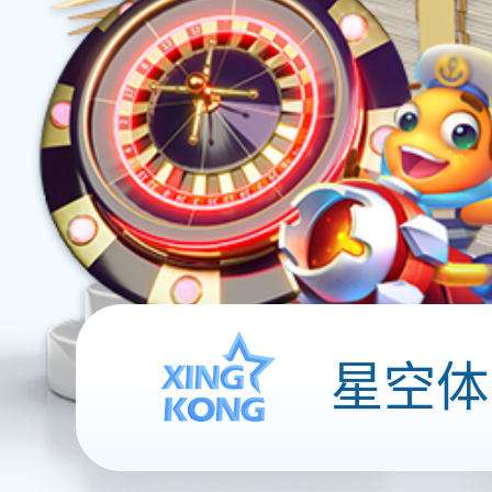
五大功能专区标签切换
一键切换你想了解的功能模块，内容直观明了，适合用户快
体育赛事
整合九游娱乐下载旗下多类热门体育项目，包括