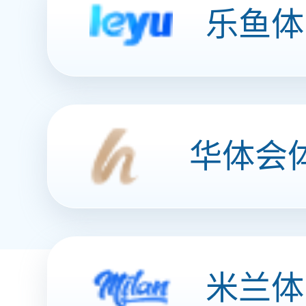
界面与交互
v6.3.0：
全局交互动效优化，页面滚动与模块切换
v6.1.3：
夜间模式字体与背景对比度调整，提升阅
v6.0.0：
视觉风格全面焕新，支持浅色与暗色模式
扫码立即