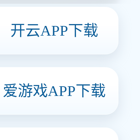
进
化方向。
荐系统上线，结合九游娱乐下载用户偏好提供个性推
自动聚合平台高关注赛事，便于快速浏览。
，集中展示当日热议赛事与趋势。